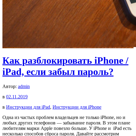
Как разблокировать iPhone /
iPad, если забыл пароль?
Автор:
admin
в
02.11.2019
в
Инструкции для iPad
,
Инструкции для iPhone
Одна из частых проблем владельцев не только iPhone, но и
любых других телефонов — забывание пароля. В этом плане
любителям марки Apple повезло больше. У iPhone и
iPad есть
несколько способов сброса пароля. Давайте рассмотрим