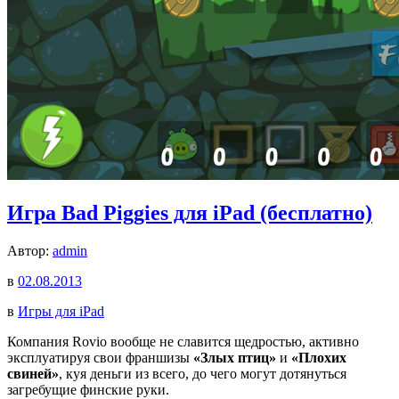
Игра Bad Piggies для iPad (бесплатно)
Автор:
admin
в
02.08.2013
в
Игры для iPad
Компания Rovio вообще не славится щедростью, активно
эксплуатируя свои франшизы
«Злых птиц»
и
«Плохих
свиней»
, куя деньги из всего, до чего могут дотянуться
загребущие финские руки.