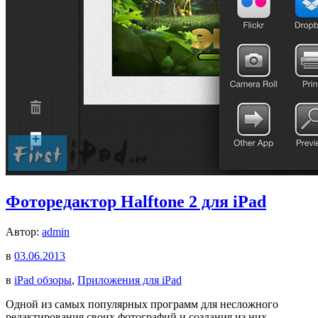
Фоторедактор Halftone 2 для iPad
Автор:
admin
в
03.06.2013
в
iPad обзоры
,
Приложения для iPad
Одной из самых популярных программ для несложного
редактирования своих фотографий и создания из них