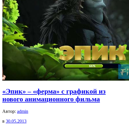
«Эпик» – «ферма» с графикой из
нового анимационного фильма
Автор:
admin
в
30.05.2013