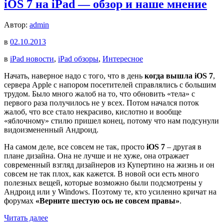
iOS 7 на iPad — обзор и наше мнение
Автор:
admin
в
02.10.2013
в
iPad новости
,
iPad обзоры
,
Интересное
Начать, наверное надо с того, что в день
когда вышла iOS 7
,
сервера Apple с напором посетителей справлялись с большим
трудом. Было много жалоб на то, что обновить «тела» с
первого раза получилось не у всех. Потом начался поток
жалоб, что все стало некрасиво, кислотно и вообще
«яблочному» стилю пришел конец, потому что нам подсунули
видоизмененный Андроид.
На самом деле, все совсем не так, просто
iOS 7
– другая в
плане дизайна. Она не лучше и не хуже, она отражает
современный взгляд дизайнеров из Купертино на жизнь и он
совсем не так плох, как кажется. В новой оси есть много
полезных вещей, которые возможно были подсмотрены у
Андроид или у Windows. Поэтому те, кто усиленно кричат на
форумах
«Верните шестую ось не совсем правы»
.
Читать далее