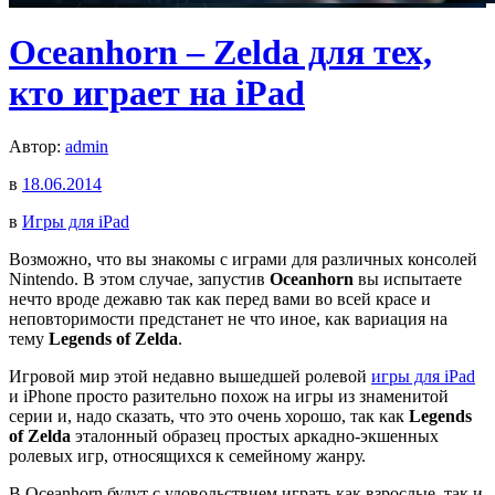
Oceanhorn – Zelda для тех,
кто играет на iPad
Автор:
admin
в
18.06.2014
в
Игры для iPad
Возможно, что вы знакомы с играми для различных консолей
Nintendo. В этом случае, запустив
Oceanhorn
вы испытаете
нечто вроде дежавю так как перед вами во всей красе и
неповторимости предстанет не что иное, как вариация на
тему
Legends of Zelda
.
Игровой мир этой недавно вышедшей ролевой
игры для iPad
и iPhone просто разительно похож на игры из знаменитой
серии и, надо сказать, что это очень хорошо, так как
Legends
of Zelda
эталонный образец простых аркадно-экшенных
ролевых игр, относящихся к семейному жанру.
В Oceanhorn будут с удовольствием играть как взрослые, так и