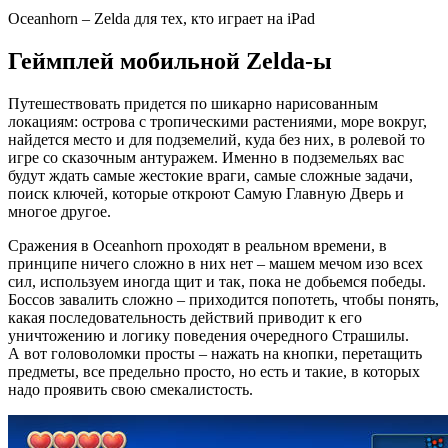
Oceanhorn – Zelda для тех, кто играет на iPad
Геймплей мобильной Zelda-ы
Путешествовать придется по шикарно нарисованным
локациям: острова с тропическими растениями, море вокруг,
найдется место и для подземелий, куда без них, в ролевой то
игре со сказочным антуражем. Именно в подземельях вас
будут ждать самые жестокие враги, самые сложные задачи,
поиск ключей, которые откроют Самую Главную Дверь и
многое другое.
Сражения в Oceanhorn проходят в реальном времени, в
принципе ничего сложно в них нет – машем мечом изо всех
сил, используем иногда щит и так, пока не добьемся победы.
Боссов завалить сложно – приходится попотеть, чтобы понять,
какая последовательность действий приводит к его
уничтожению и логику поведения очередного Страшилы.
А вот головоломки просты – нажать на кнопки, перетащить
предметы, все предельно просто, но есть и такие, в которых
надо проявить свою смекалистость.