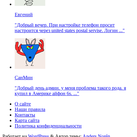
Евгений
"Добрый вечер. При настройке телефон просит
настроится через united states postal servise. Логин ..."
СанМин
"Добрый день админ. у меня проблема такого рода. я
купил в Америке айфон 6s. ..."
О сайте
Наши правила
Контакты
Карта сайта
Политика конфиденциальности
Работает на
WordPress
&
Автор темы:
Anders Norén