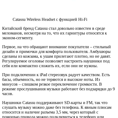
Catassu Wireless Headset с функцией Hi-Fi
Китайский бренд Catassu стал довольно известен в среде
меломанов, несмотря на то, что их гарнитуры относятся к
эконом-сегменту.
Первое, на что обращают внимание покупатели – стильный
дизайн и примочки для комфорта пользователя. Амбушюры
сделаны из кожзама, к ушам прилегают плотно, но не давят.
Регулируемое оголовье позволяет настроить наушники под
себя или компактно сложить их, если они не нужны.
При подключении к iPad стереозвук радует качеством. Есть
басы, объемность, но не теряются и высокие ноты. Из
минусов – слишком резкое переключение громкости. В
режиме прослушивания музыки работают без подзарядки до 9
часов.
Наушники Catassu поддерживают SD-карты и FM, так что
слушать музыку можно даже без телефона. К явным плюсам
относится и наличие разъема 3,5 мм, через который с
помощью провода можно подключиться к телефону или