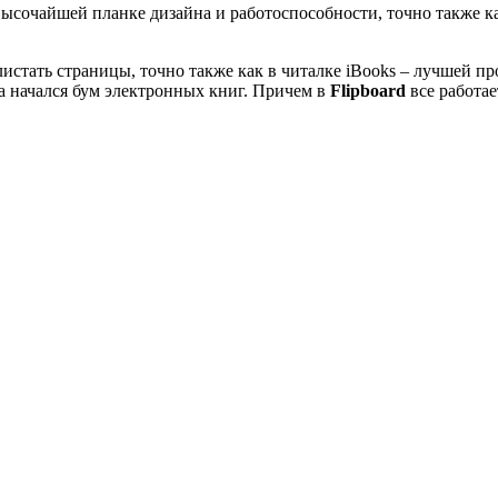
ысочайшей планке дизайна и работоспособности, точно также ка
листать страницы, точно также как в читалке iBooks – лучшей 
да начался бум электронных книг. Причем в
Flipboard
все работае