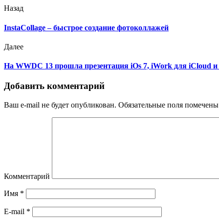
Назад
InstaCollage – быстрое создание фотоколлажей
Далее
На WWDC 13 прошла презентация iOs 7, iWork для iCloud и
Добавить комментарий
Ваш e-mail не будет опубликован.
Обязательные поля помечен
Комментарий
Имя
*
E-mail
*