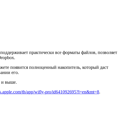
поддерживает практически все форматы файлов, позволяет
Dropbox.
аджете появится полноценный накопитель, который даст
ании его.
0 и выше.
nes.apple.com/th/app/wifly-pro/id641092695?l=en&mt=8
.