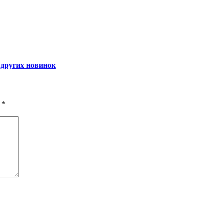
 других новинок
ы
*